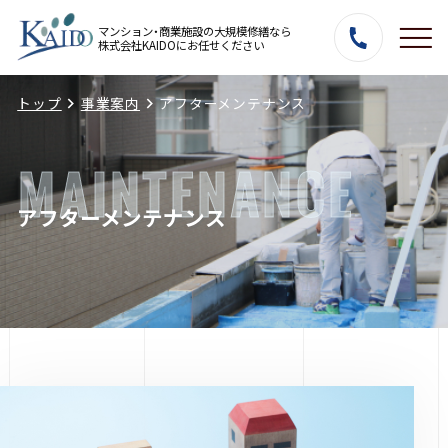
マンション・商業施設の大規模修繕なら
株式会社KAIDOにお任せください
トップ
事業案内
アフターメンテナンス
MAINTENANCE
アフターメンテナンス