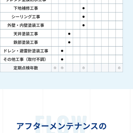
FLOW
アフターメンテナンスの