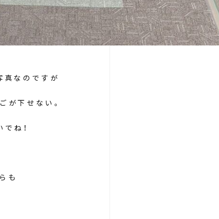
写真なのですが
ごが下せない。
いでね！
らも