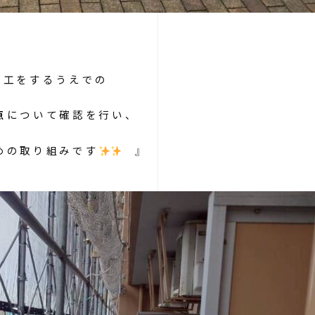
施工をするうえでの
点
について確認を行い、
めの取り組みです
』